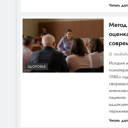
Читать да
университета Андрея
Сидорова — от студента
до руководителя
Метод
оценк
Как перестать есть
совре
сладкое?
studioh
История и
ЗДОРОВЬЕ
психотера
1980-х го
сформиров
Особенности
интенсивн
образования стержня у
пациента.
аддикции
фурункула
пережива
Читать да