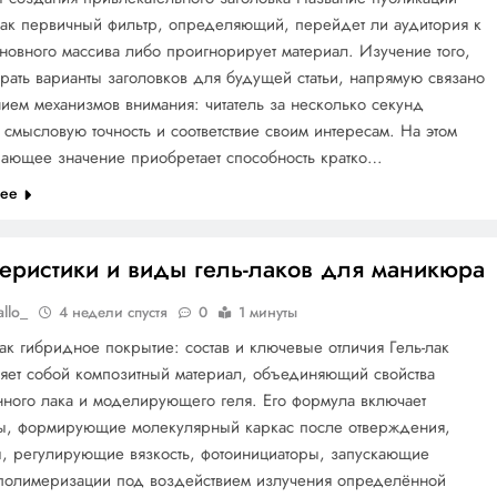
как первичный фильтр, определяющий, перейдет ли аудитория к
новного массива либо проигнорирует материал. Изучение того,
рать варианты заголовков для будущей статьи, напрямую связано
ием механизмов внимания: читатель за несколько секунд
 смысловую точность и соответствие своим интересам. На этом
шающее значение приобретает способность кратко…
лее
теристики и виды гель-лаков для маникюра
allo_
4 недели спустя
0
1 минуты
как гибридное покрытие: состав и ключевые отличия Гель-лак
яет собой композитный материал, объединяющий свойства
ного лака и моделирующего геля. Его формула включает
ы, формирующие молекулярный каркас после отверждения,
, регулирующие вязкость, фотоинициаторы, запускающие
полимеризации под воздействием излучения определённой