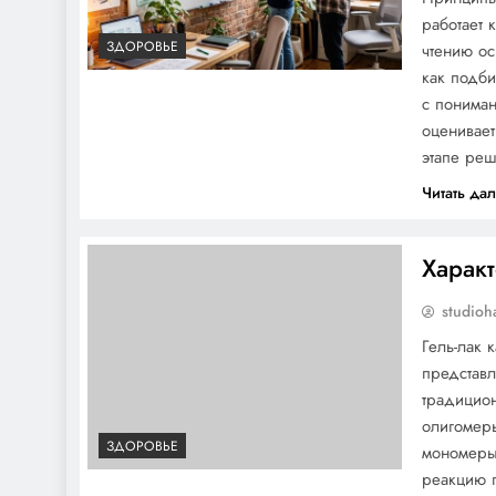
работает 
ЗДОРОВЬЕ
чтению ос
как подби
Биография декана
с пониман
Московского
оценивает
государственного
этапе ре
университета Андрея
Читать да
Сидорова — от студента
до руководителя
Харак
Как перестать есть
studioh
сладкое?
Гель-лак 
представл
традицион
олигомер
ЗДОРОВЬЕ
мономеры
реакцию 