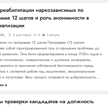
 реабилитации наркозависимых по
амме 12 шагов и роль анонимности в
иализации
allo_
2 дня спустя
0
1 минуты
рапии по программе 12 шагов Программа «12 шагов»
яет собой структурированный путь от отрицания проблемы до
й ремиссии. Она была сформулирована в конце 1930-х годов и
т когнитивные, поведенческие и духовные инструменты.
движется от признания собственной беспомощности перед
стью к системной работе над мышлением, эмоциональными
 и поступками. Весь процесс опирается на добровольность,…
лее
ы проверки кандидатов на должность