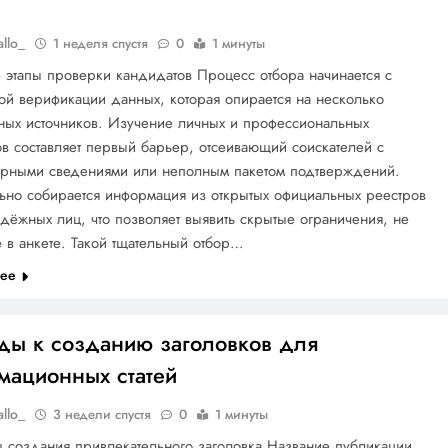
allo_
1 неделя спустя
0
1 минуты
этапы проверки кандидатов Процесс отбора начинается с
й верификации данных, которая опирается на несколько
ных источников. Изучение личных и профессиональных
в составляет первый барьер, отсеивающий соискателей с
ерными сведениями или неполным пакетом подтверждений.
ьно собирается информация из открытых официальных реестров
дёжных лиц, что позволяет выявить скрытые ограничения, не
 в анкете. Такой тщательный отбор…
лее
ды к созданию заголовков для
мационных статей
allo_
3 недели спустя
0
1 минуты
 создания привлекательного заголовка Название публикации