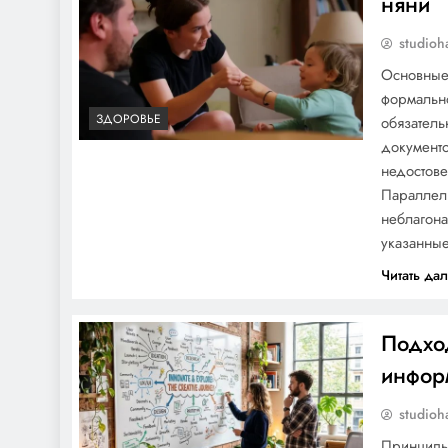
няни
Сташевского интересные
факты о жизни и карьере
studioh
Основные 
формально
ЗДОРОВЬЕ
обязатель
документо
Биография и
недостов
национальность Зепюра
Параллел
Брутяна — украинский
неблагона
художник и литератор на
указанные
стыке двух миров
Читать да
Подхо
Лазерная эпиляция: все,
инфор
что вам нужно знать
studioh
Принципы