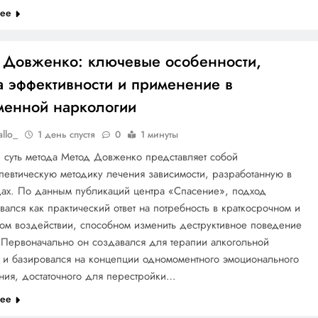
лее
 Довженко: ключевые особенности,
а эффективности и применение в
менной наркологии
allo_
1 день спустя
0
1 минуты
 суть метода Метод Довженко представляет собой
певтическую методику лечения зависимости, разработанную в
дах. По данным публикаций центра «Спасение», подход
ался как практический ответ на потребность в краткосрочном и
ом воздействии, способном изменить деструктивное поведение
 Первоначально он создавался для терапии алкогольной
 и базировался на концепции одномоментного эмоционального
ния, достаточного для перестройки…
лее