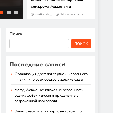
Этапы реабилитации наркозависимых по 
указанные в анкете. Такой тщательный отбор…
синдрома Маделунга
анонимности в ресоциализации
Подходы к созданию заголовков для ин
studiohallo_
14 часов спустя
Поиск
ПОИСК
Последние записи
Организация доставки сертифицированного
питания и готовых обедов в детские сады
Метод Довженко: ключевые особенности,
оценка эффективности и применение в
современной наркологии
Этапы реабилитации наркозависимых по