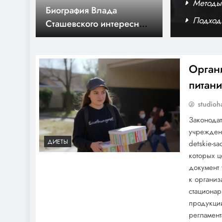
 должность няни
Методы
Биография и
 для информационных статей
Подход
национальность Зепюра
Брутяна — украинский
художник и литератор на
стыке двух миров
Орган
питани
Лазерная эпиляция: все,
studioh
что вам нужно знать
Законода
учреждени
ДИЕТЫ
detskie-s
которых ц
документ 
к организ
стационар
Биография декана
продукци
Московского
регламен
государственного