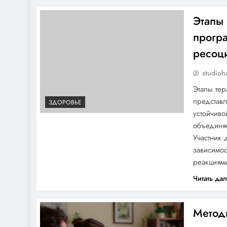
Этапы
Подготовка к зиме: что
прогр
есть в холода
ресоц
studioh
Этапы те
представл
ЗДОРОВЬЕ
устойчиво
Особенности появления
объединяе
шипицы и заразна ли
Участник 
она
зависимо
реакциями
Читать да
Метод
Биография Влада