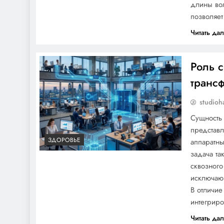
длины вол
позволяет
Читать да
Роль 
транс
studioh
Сущность 
представ
ЗДОРОВЬЕ
аппаратны
задача та
сквозног
исключаю
В отличие
интегриро
Читать да