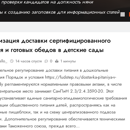
 проверки кандидатов на должность няни
ы к созданию заголовков для информационных статей
изация доставки сертифицированного
я и готовых обедов в детские сады
allo_
14 часов спустя
0
1 минуты
тельное регулирование доставки питания в дошкольные
я Порядок и условия https://fudstep.ru/dostavka-pitaniya-v-
ady регламентируются нормативными правовыми актами, в числе
ентральное место занимает СанПиН 2.3/2.4.3590-20. Этот
устанавливает единые санитарно-эпидемиологические требования
ации общественного питания детей, распространяясь как на
ные пищеблоки, так и на схему централизованного подвоза
и. Дополнительное регулирование обеспечивается техническими
тами Таможенного союза, прежде всего…