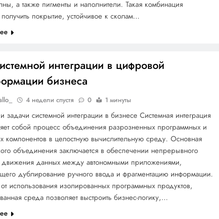
ны, а также пигменты и наполнители. Такая комбинация
 получить покрытие, устойчивое к сколам…
лее
системной интеграции в цифровой
формации бизнеса
allo_
4 недели спустя
0
1 минуты
и задачи системной интеграции в бизнесе Системная интеграция
ляет собой процесс объединения разрозненных программных и
х компонентов в целостную вычислительную среду. Основная
кого объединения заключается в обеспечении непрерывного
о движения данных между автономными приложениями,
щего дублирование ручного ввода и фрагментацию информации.
 от использования изолированных программных продуктов,
ванная среда позволяет выстроить бизнес-логику,…
лее