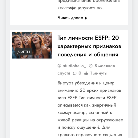
предназначение Бронежилеты
классифицируются по…
Читать далее
Тип личности ESFP: 20
характерных признаков
ДИЕТЫ
поведения и общения
studiohallo_
8 месяцев
спустя
0
1 минуты
Виртуоз убеждения и центр
внимания: 20 ярких признаков
типа ESFP Тип личности ESFP
описывается как энергичный
коммуникатор, склонный к
живой реакции на окружающее
и поиску ощущений. Для
краткого справочного сведения