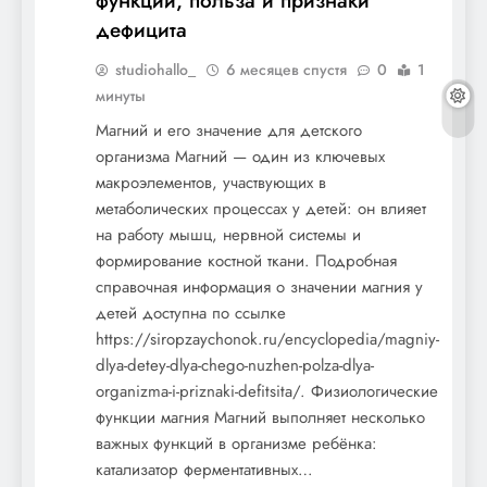
функции, польза и признаки
дефицита
studiohallo_
6 месяцев спустя
0
1
минуты
Магний и его значение для детского
организма Магний — один из ключевых
макроэлементов, участвующих в
метаболических процессах у детей: он влияет
на работу мышц, нервной системы и
формирование костной ткани. Подробная
справочная информация о значении магния у
детей доступна по ссылке
https://siropzaychonok.ru/encyclopedia/magniy-
dlya-detey-dlya-chego-nuzhen-polza-dlya-
organizma-i-priznaki-defitsita/. Физиологические
функции магния Магний выполняет несколько
важных функций в организме ребёнка:
катализатор ферментативных…