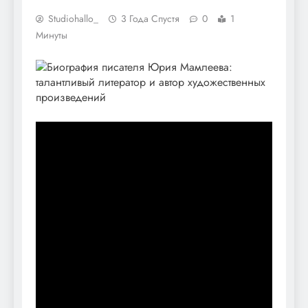
Studiohallo_
3 Года Спустя
0
1
Минуты