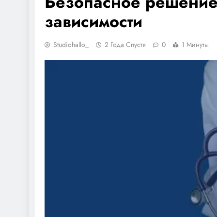
Безопасное решение
зависимости
Studiohallo_
2 Года Спустя
0
1 Минуты