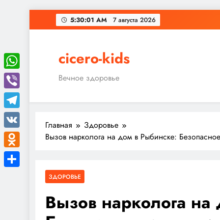
Перейти
5:30:02 AM
7 августа 2026
к
содержимому
cicero-kids
WhatsApp
Вечное здоровье
Viber
Telegram
Главная
Здоровье
VK
Вызов нарколога на дом в Рыбинске: Безопасно
Odnoklassniki
Отправить
ЗДОРОВЬЕ
Вызов нарколога на 