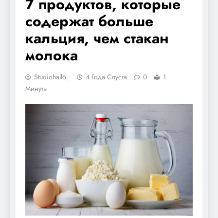
7 продуктов, которые
содержат больше
кальция, чем стакан
молока
Studiohallo_
4 Года Спустя
0
1
Минуты