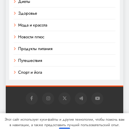
Диеты
Здоровье
Мода и красота
Новости плюс
Продукты питания
Путешествия
Спорт и йога
Digital Newspaper - многофункциональная тема
Этот сайт использует куки-файлы и другие технологии, чтобы помочь вам
WordPress для новостей 2026. Powered By
.
BlazeThemes
в навигации, а также предоставить лучший пользовательский опыт.