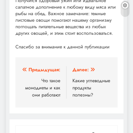
Получится здоровый ужин или идеальное
салатное дополнение к любому виду мяса или
рыбы на обед. Важное замечание: темные
листовые овощи помогают нашему организму
поглощать питательные вещества из любых
других овощей, и этим стоит воспользоваться.
Спасибо за внимание к данной публикации
Навигация
Предыдущая:
Далее:
по
Что такое
Какие углеводные
монодиеты и как
продукты
записям
они работают
полезны?