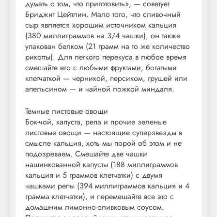
думать о том, что приготовить», — советует
Бриджит Цейтлин. Мало того, что сливочный
сыр является хорошим источником кальция
(380 миллиграммов на 3/4 чашки), он также
упакован белком (21 грамм на то же количество
рикотты). Для легкого перекуса в любое время
смешайте его с любыми фруктами, богатыми
клетчаткой — черникой, персиком, грушей или
апельсином — и чайной ложкой миндаля.
Темные листовые овощи
Бок-чой, капуста, репа и прочие зеленые
листовые овощи — настоящие суперзвезды в
смысле кальция, хоть мы порой об этом и не
подозреваем. Смешайте две чашки
нашинкованной капусты (188 миллиграммов
кальция и 5 граммов клетчатки) с двумя
чашками репы (394 миллиграммов кальция и 4
грамма клетчатки), и перемешайте все это с
домашним лимонно-оливковым соусом.