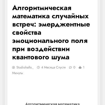
Алгоритмическая
математика случайных
встреч: эмерджентные
свойства
эмоционального поля
при воздействии
квантового шума
Studiohallo_
4 Месяца Спустя
0
1
Минуты