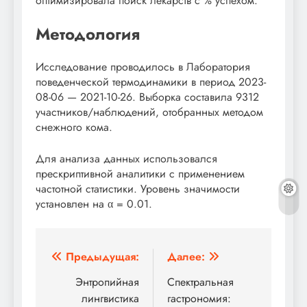
оптимизировала поиск лекарств с % успехом.
Методология
Исследование проводилось в Лаборатория
поведенческой термодинамики в период 2023-
08-06 — 2021-10-26. Выборка составила 9312
участников/наблюдений, отобранных методом
снежного кома.
Для анализа данных использовался
прескриптивной аналитики с применением
частотной статистики. Уровень значимости
установлен на α = 0.01.
Навигация
Предыдущая:
Далее:
по
Энтропийная
Спектральная
лингвистика
гастрономия: