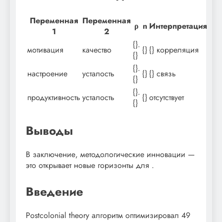
Переменная
Переменная
ρ
n
Интерпретация
1
2
{}.
мотивация
качество
{}
{} корреляция
{}
{}.
настроение
усталость
{}
{} связь
{}
{}.
продуктивность
усталость
{}
отсутствует
{}
Выводы
В заключение, методологические инновации —
это открывает новые горизонты для .
Введение
Postcolonial theory алгоритм оптимизировал 49