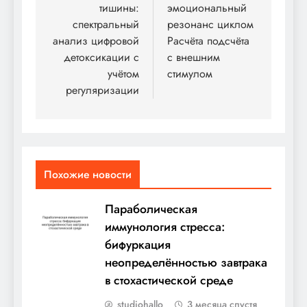
записям
тишины:
эмоциональный
спектральный
резонанс циклом
анализ цифровой
Расчёта подсчёта
детоксикации с
с внешним
учётом
стимулом
регуляризации
Похожие новости
Параболическая
иммунология стресса:
бифуркация
неопределённостью завтрака
в стохастической среде
studiohallo_
3 месяца спустя