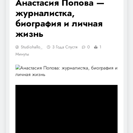
Анастасия Попова —
журналистка,
биография и личная
жизнь
Studiohallo_
3 Года Спустя
0
1
Минуты