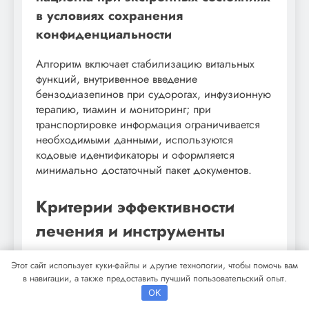
в условиях сохранения
конфиденциальности
Алгоритм включает стабилизацию витальных
функций, внутривенное введение
бензодиазепинов при судорогах, инфузионную
терапию, тиамин и мониторинг; при
транспортировке информация ограничивается
необходимыми данными, используются
кодовые идентификаторы и оформляется
минимально достаточный пакет документов.
Критерии эффективности
лечения и инструменты
мониторинга
Этот сайт использует куки-файлы и другие технологии, чтобы помочь вам
в навигации, а также предоставить лучший пользовательский опыт.
Оценка эффективности строится на клинических
OK
исходах, функциональной адаптации и