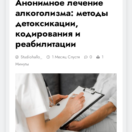
Анонимное лечение
алкоголизма: методы
детоксикации,
кодирования и
реабилитации
Studiohallo_
1 Месяц Спустя
0
1
Минуты