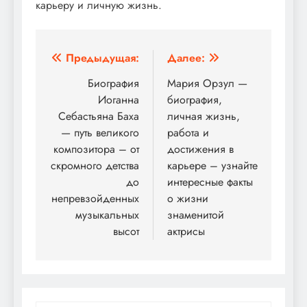
карьеру и личную жизнь.
Навигация
Предыдущая:
Далее:
по
Биография
Мария Орзул —
Иоганна
биография,
записям
Себастьяна Баха
личная жизнь,
— путь великого
работа и
композитора – от
достижения в
скромного детства
карьере – узнайте
до
интересные факты
непревзойденных
о жизни
музыкальных
знаменитой
высот
актрисы