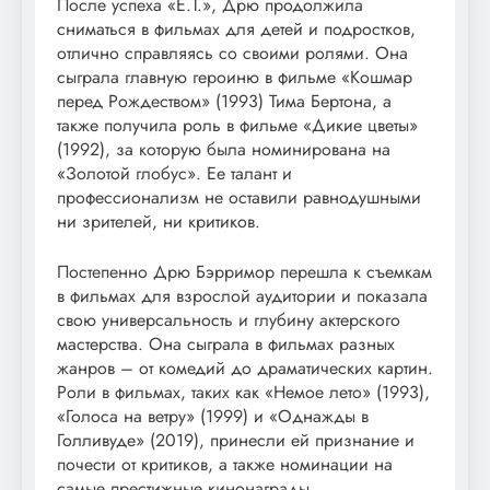
После успеха «E.T.», Дрю продолжила
сниматься в фильмах для детей и подростков,
отлично справляясь со своими ролями. Она
сыграла главную героиню в фильме «Кошмар
перед Рождеством» (1993) Тима Бертона, а
также получила роль в фильме «Дикие цветы»
(1992), за которую была номинирована на
«Золотой глобус». Ее талант и
профессионализм не оставили равнодушными
ни зрителей, ни критиков.
Постепенно Дрю Бэрримор перешла к съемкам
в фильмах для взрослой аудитории и показала
свою универсальность и глубину актерского
мастерства. Она сыграла в фильмах разных
жанров – от комедий до драматических картин.
Роли в фильмах, таких как «Немое лето» (1993),
«Голоса на ветру» (1999) и «Однажды в
Голливуде» (2019), принесли ей признание и
почести от критиков, а также номинации на
самые престижные кинонаграды.