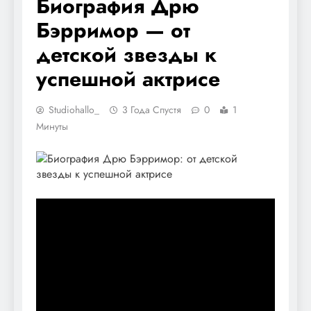
Биография Дрю
Бэрримор — от
детской звезды к
успешной актрисе
Studiohallo_
3 Года Спустя
0
1
Минуты