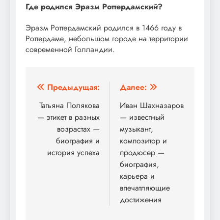
Где родился Эразм Роттердамский?
Эразм Роттердамский родился в 1466 году в
Роттердаме, небольшом городе на территории
современной Голландии.
Навигация
Предыдущая:
Далее:
по
Татьяна Полякова
Иван Шахназаров
— этикет в разных
— известный
записям
возрастах —
музыкант,
биография и
композитор и
история успеха
продюсер —
биография,
карьера и
впечатляющие
достижения