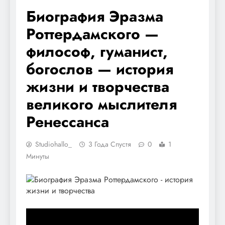
Биография Эразма
Роттердамского —
философ, гуманист,
богослов — история
жизни и творчества
великого мыслителя
Ренессанса
Studiohallo_
3 Года Спустя
0
1
Минуты