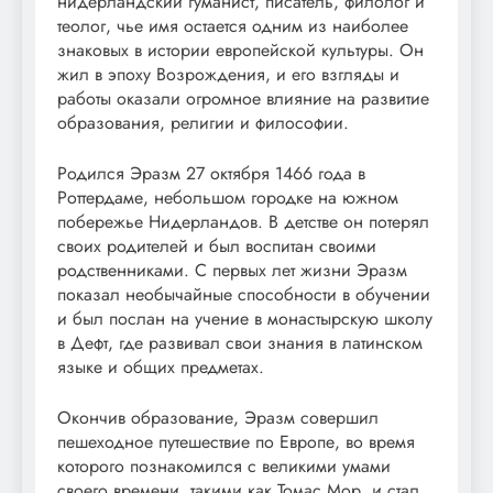
нидерландский гуманист, писатель, филолог и
теолог, чье имя остается одним из наиболее
знаковых в истории европейской культуры. Он
жил в эпоху Возрождения, и его взгляды и
работы оказали огромное влияние на развитие
образования, религии и философии.
Родился Эразм 27 октября 1466 года в
Роттердаме, небольшом городке на южном
побережье Нидерландов. В детстве он потерял
своих родителей и был воспитан своими
родственниками. С первых лет жизни Эразм
показал необычайные способности в обучении
и был послан на учение в монастырскую школу
в Дефт, где развивал свои знания в латинском
языке и общих предметах.
Окончив образование, Эразм совершил
пешеходное путешествие по Европе, во время
которого познакомился с великими умами
своего времени, такими как Томас Мор, и стал