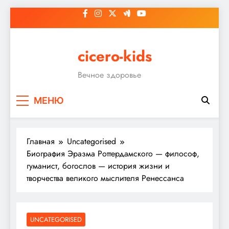
Перейти
к
содержимому
cicero-kids
Вечное здоровье
МЕНЮ
Главная
Uncategorised
Биография Эразма Роттердамского — философ,
гуманист, богослов — история жизни и
творчества великого мыслителя Ренессанса
UNCATEGORISED