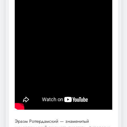
Эразм Роттердамский — знаменитый