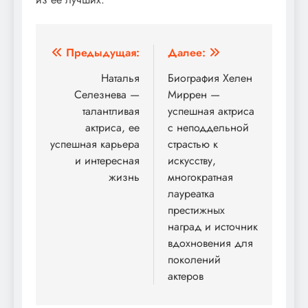
Навигация
Предыдущая:
Далее:
по
Наталья
Биография Хелен
Селезнева —
Миррен —
записям
талантливая
успешная актриса
актриса, ее
с неподдельной
успешная карьера
страстью к
и интересная
искусству,
жизнь
многократная
лауреатка
престижных
наград и источник
вдохновения для
поколений
актеров