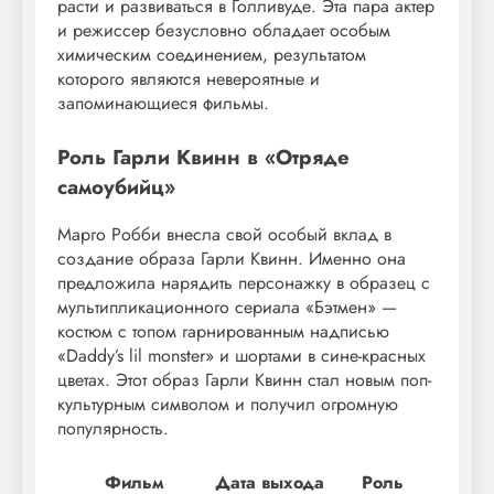
расти и развиваться в Голливуде. Эта пара актер
и режиссер безусловно обладает особым
химическим соединением, результатом
которого являются невероятные и
запоминающиеся фильмы.
Роль Гарли Квинн в «Отряде
самоубийц»
Марго Робби внесла свой особый вклад в
создание образа Гарли Квинн. Именно она
предложила нарядить персонажку в образец с
мультипликационного сериала «Бэтмен» —
костюм с топом гарнированным надписью
«Daddy’s lil monster» и шортами в сине-красных
цветах. Этот образ Гарли Квинн стал новым поп-
культурным символом и получил огромную
популярность.
Фильм
Дата выхода
Роль