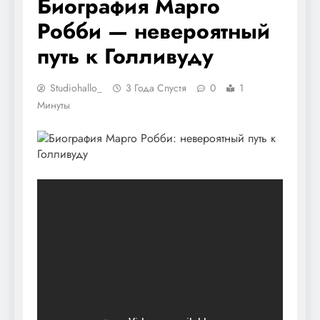
Биография Марго
Робби — невероятный
путь к Голливуду
Studiohallo_
3 Года Спустя
0
1
Минуты