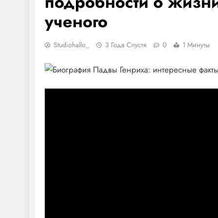
подробности о жизни
ученого
Studiohallo_
3 Года Спустя
0
1 Минуты