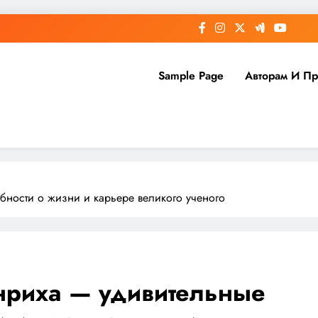
Sample Page
Авторам И П
бности о жизни и карьере великого ученого
нриха — удивительные