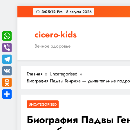
Перейти
3:05:12 PM
8 августа 2026
к
содержимому
cicero-kids
WhatsApp
Вечное здоровье
Viber
Telegram
Главная
Uncategorised
VK
Биография Падвы Генриха — удивительные подро
Odnoklassniki
Отправить
UNCATEGORISED
Биография Падвы Ге