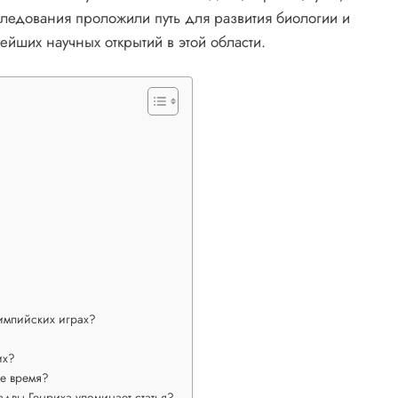
следования проложили путь для развития биологии и
ейших научных открытий в этой области.
импийских играх?
их?
ее время?
двы Генриха упоминает статья?