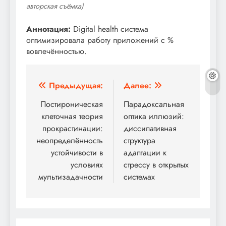
авторская съёмка)
Аннотация:
Digital health система
оптимизировала работу приложений с %
вовлечённостью.
Навигация
Предыдущая:
Далее:
по
Постироническая
Парадоксальная
клеточная теория
оптика иллюзий:
записям
прокрастинации:
диссипативная
неопределённость
структура
устойчивости в
адаптации к
условиях
стрессу в открытых
мультизадачности
системах