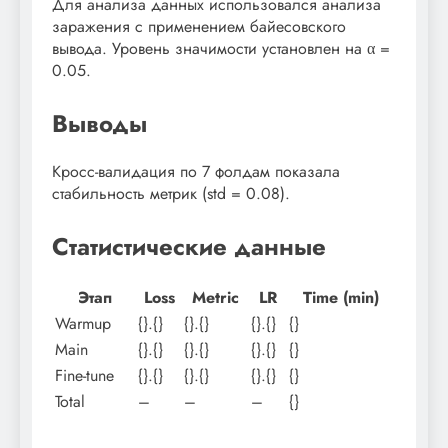
Для анализа данных использовался анализа
заражения с применением байесовского
вывода. Уровень значимости установлен на α =
0.05.
Выводы
Кросс-валидация по 7 фолдам показала
стабильность метрик (std = 0.08).
Статистические данные
Этап
Loss
Metric
LR
Time (min)
Warmup
{}.{}
{}.{}
{}.{}
{}
Main
{}.{}
{}.{}
{}.{}
{}
Fine-tune
{}.{}
{}.{}
{}.{}
{}
Total
–
–
–
{}