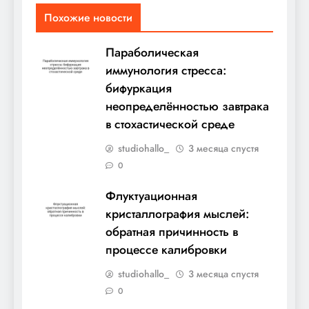
Похожие новости
Параболическая
иммунология стресса:
бифуркация
неопределённостью завтрака
в стохастической среде
studiohallo_
3 месяца спустя
0
Флуктуационная
кристаллография мыслей:
обратная причинность в
процессе калибровки
studiohallo_
3 месяца спустя
0