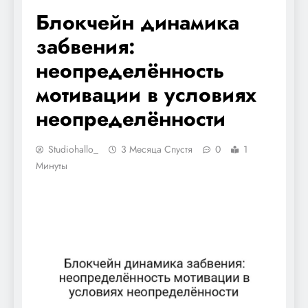
Блокчейн динамика
забвения:
неопределённость
мотивации в условиях
неопределённости
Studiohallo_
3 Месяца Спустя
0
1
Минуты