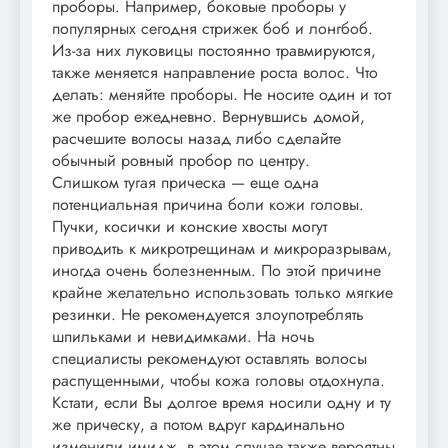
проборы. Например, боковые проборы у
популярных сегодня стрижек боб и лонгбоб.
Из-за них луковицы постоянно травмируются,
также меняется направление роста волос. Что
делать: меняйте проборы. Не носите один и тот
же пробор ежедневно. Вернувшись домой,
расчешите волосы назад либо сделайте
обычный ровный пробор по центру.
Слишком тугая прическа — еще одна
потенциальная причина боли кожи головы.
Пучки, косички и конские хвосты могут
приводить к микротрещинам и микроразрывам,
иногда очень болезненным. По этой причине
крайне желательно использовать только мягкие
резинки. Не рекомендуется злоупотреблять
шпильками и невидимками. На ночь
специалисты рекомендуют оставлять волосы
распущенными, чтобы кожа головы отдохнула.
Кстати, если Вы долгое время носили одну и ту
же прическу, а потом вдруг кардинально
изменили имидж, в этом случае также вероятны