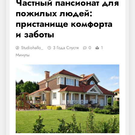
Частный пансионат для
пожилых людей:
пристанище комфорта
и заботы
Studiohallo_
3 Года Спустя
0
1
Минуты