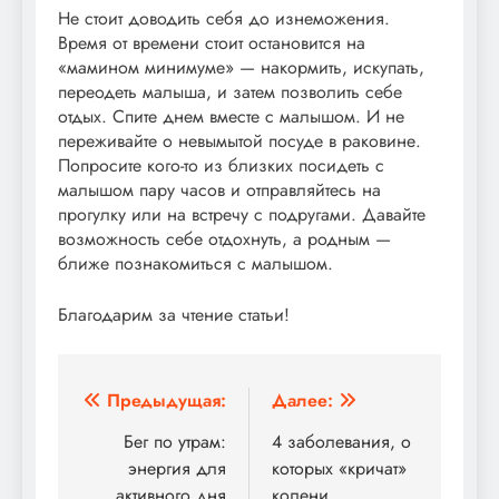
Не стоит доводить себя до изнеможения.
Время от времени стоит остановится на
«мамином минимуме» — накормить, искупать,
переодеть малыша, и затем позволить себе
отдых. Спите днем вместе с малышом. И не
переживайте о невымытой посуде в раковине.
Попросите кого-то из близких посидеть с
малышом пару часов и отправляйтесь на
прогулку или на встречу с подругами. Давайте
возможность себе отдохнуть, а родным —
ближе познакомиться с малышом.
Благодарим за чтение статьи!
Навигация
Предыдущая:
Далее:
по
Бег по утрам:
4 заболевания, о
энергия для
которых «кричат»
записям
активного дня
колени