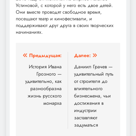
Устиновой, с которой у него есть двое детей.
Они вместе проводят свободное время,
посещают театр и кинофестивали, и
поддерживают друг друга в своих творческих
начинаниях.
Навигация
Предыдущая:
Далее:
по
История Ивана
Даниил Грачев —
Грозного —
удивительный путь
записям
удивительно, как
от строителя до
разнообразна
влиятельного
жизнь русского
бизнесмена, чьи
монарха
достижения в
индустрии
заставляют
задуматься