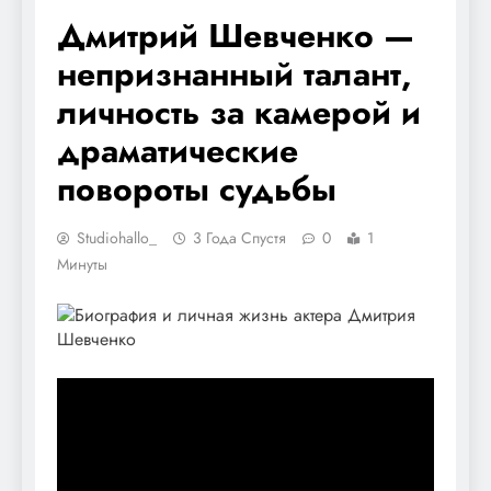
Дмитрий Шевченко —
непризнанный талант,
личность за камерой и
драматические
повороты судьбы
Studiohallo_
3 Года Спустя
0
1
Минуты