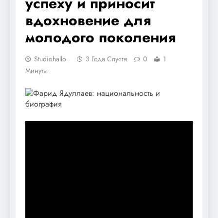
успеху и приносит
вдохновение для
молодого поколения
Studiohallo_
3 Года Спустя
0
1
Минуты