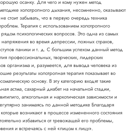
орошую осанку. Для чего и кому нужен метод
методике холотропного дыхания, несомненно, оказывают
не стоит забывать, что в первую очередь техника
роблем. Терапия с использованием холотропного
рядом психологических вопросов. Это одна из самых
я напряжения во время депрессии, ложных страхов,
ступов паники и т. д. С большим успехом данный метод
ития профессиональных, творческих, лидерских
ов организма и, разумеется, для вывода человека из
ошие результаты холотропная терапия показывает во
оматическую основу. В эту категорию входят такие
ная астма, сахарный диабет на начальной стадии,
витилиго, алкогольная и наркотическая зависимости и
регулярно занимаясь по данной методике Благодаря
 которые возникают в процессе измененного состояния
тоятельно избавиться от тревожащей его проблемы,
ения и встречаясь с ней «лицом к лицу».