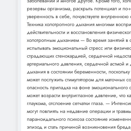
заболеваний и многое другое. Кроме того, хо
резервы организма, раскрыть потенциал и по-
уверенность в себе, почувствуете внутреннюю
Техника холотропного дыхания многими воспри
действительности и восстановления физическо
холотропным дыханием — Во время занятий в 
испытывать эмоциональный стресс или физиче
страдающих стенокардией, сердечной недост
артериального давления, сердечной астмой и 
дыхания в состоянии беременности, поскольк
может послужить стимулятором для маточных 
опасность припадка на фоне эмоционального ст
может возрасти внутриглазное давление, что к
глаукома, отслоение сетчатки глаза. — Инте
могут повлиять на недавние операции и травм
параноидального психоза состояние измененн
эпизод и стать причиной возникновения бред