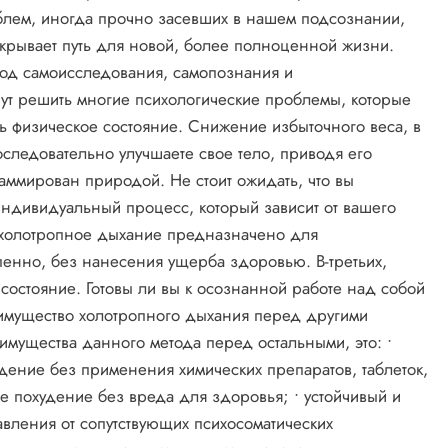
блем, иногда прочно засевших в нашем подсознании,
крывает путь для новой, более полноценной жизни.
од самоисследования, самопознания и
ут решить многие психологические проблемы, которые
ть физическое состояние. Снижение избыточного веса, в
следовательно улучшаете свое тело, приводя его
аммирован природой. Не стоит ожидать, что вы
индивидуальный процесс, который зависит от вашего
— холотропное дыхание предназначено для
пенно, без нанесения ущерба здоровью. В-третьих,
остояние. Готовы ли вы к осознанной работе над собой
еимущество холотропного дыхания перед другими
мущества данного метода перед остальными, это: •
худение без применения химических препаратов, таблеток,
е похудение без вреда для здоровья; • устойчивый и
авления от сопутствующих психосоматических