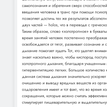
самопознания и обретения сверх способностей.
введения человека в транс при помощи психо
позволяет достичь тех же результатов абсолют
двух частей — holos, что в переводе с гречес
Таким образом, слово «холотропное» в буквал
время занятий человек постепенно преображае
освобождается от тягот, развивает сознание и 
дыхание помогает худеть Тот, кто уделял вним
знает насколько важно, чтобы кислород поступа
холотропного дыхания, благодаря учащенным и
гипервентиляцию легких. Большое количество к
данная система дыхания значительно ускоряет 
очищению и выводу вредных веществ из орга
оздоровления имеет и тот факт, что во время
сокращения, которые можно считать эффектив
стимулирует пищеварительную и выделительну