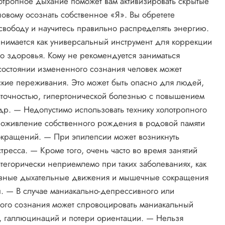
лотропное дыхание поможет вам активизировать скрытые
новому осознать собственное «Я». Вы обретете
 свободу и научитесь правильно распределять энергию.
нимается как универсальный инструмент для коррекции
го здоровья. Кому не рекомендуется заниматься
состоянии измененного сознания человек может
ские переживания. Это может быть опасно для людей,
аточностью, гипертонической болезнью с повышением
др. — Недопустимо использовать технику холотропного
у оживление собственного рождения в родовой памяти
сокращений. — При эпилепсии может возникнуть
ресса. — Кроме того, очень часто во время занятий
атегорически неприемлемо при таких заболеваниях, как
нсивные дыхательные движения и мышечные сокращения
ы. — В случае маниакально-депрессивного или
ого сознания может спровоцировать маниакальный
а, галлюцинаций и потери ориентации. — Нельзя