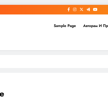
Sample Page
Авторам И П
е