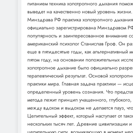
питанием техника холотропного дыхания поможе
выведет на качественно новый уровень жизни.
Минздрава РФ практика холотропного дыхания п
официально зарегистрирована Минздравом РФ
популярность и заинтересованное внимание со
американский психолог Станислав Гроф. Он р
еще в пятидесятые годы, как альтернативный 
пятом году, на основании положительных иссл
холотропное дыхание было официально разре
терапевтический результат. Основой холотроп
практики мира. Главная задача практики — ис
определенный уровень сознания. Что представ
метода лежит принцип учащенного, глубокого,
между вдохом и выдохом не делается пауз, чт
Целительный эффект, который наступает от так
нескольких тысяч лет. Древние цивилизации 
целительную силу, возникающую в момент нео