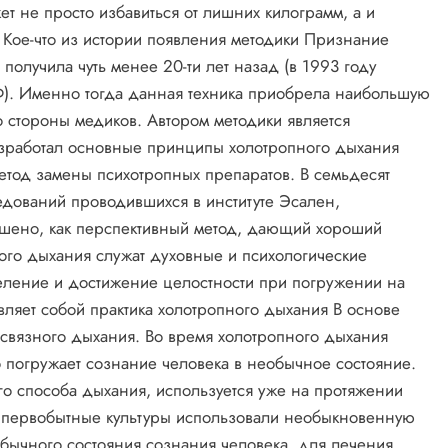
т не просто избавиться от лишних килограмм, а и
 Кое-что из истории появления методики Признание
олучила чуть менее 20-ти лет назад (в 1993 году
). Именно тогда данная техника приобрела наибольшую
 стороны медиков. Автором методики является
азработал основные принципы холотропного дыхания
метод замены психотропных препаратов. В семьдесят
едований проводившихся в институте Эсален,
шено, как перспективный метод, дающий хороший
ного дыхания служат духовные и психологические
целение и достижение целостности при погружении на
ляет собой практика холотропного дыхания В основе
 связного дыхания. Во время холотропного дыхания
о погружает сознание человека в необычное состояние.
ого способа дыхания, используется уже на протяжении
и первобытные культуры использовали необыкновенную
бычного состояния сознания человека, для лечения,