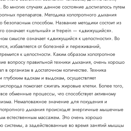
 Во многих случаях данное состояние достигалось путем
тропных препаратов. Методика холотропного дыхания
но безопасным способом. Название методики состоит из
кого означает «цельный» и trepein — «движущийся».
ьном смысле означает «движущийся к целостности». Во
тся, избавляется от болезней и переживаний,
стремится к целостности. Каким образом холотропное
ание вопросу правильной техники дыхания, очень хорошо
л в организм в достаточном количестве. Техника
 глубоким вдохам и выдохам, осуществляет
ислорода помогает сжигать жировые клетки. Более того,
все обменные процессы, что способствует активному
низма. Немаловажное значение для похудения и
 холотропного дыхания происходят энергичные мышечные
ным естественным массажем. Это очень хорошо
ю системы, а задействованные во время занятий мышцы