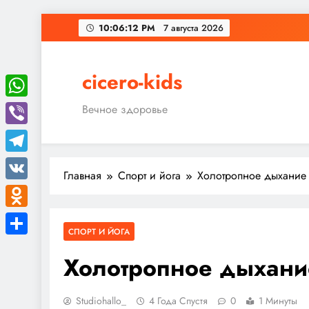
Перейти
10:06:13 PM
7 августа 2026
к
содержимому
cicero-kids
WhatsApp
Вечное здоровье
Viber
Telegram
Главная
Спорт и йога
Холотропное дыхание
VK
Odnoklassniki
СПОРТ И ЙОГА
Отправить
Холотропное дыхани
Studiohallo_
4 Года Спустя
0
1 Минуты