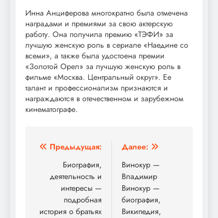
Инна Анциферова многократно была отмечена
наградами и премиями за свою актерскую
работу. Она получила премию «ТЭФИ» за
лучшую женскую роль в сериале «Наедине со
всеми», а также была удостоена премии
«Золотой Орел» за лучшую женскую роль в
фильме «Москва. Центральный округ». Ее
талант и профессионализм признаются и
награждаются в отечественном и зарубежном
кинематографе.
Навигация
Предыдущая:
Далее:
по
Биография,
Винокур —
деятельность и
Владимир
записям
интересы —
Винокур —
подробная
биография,
история о братьях
Википедия,