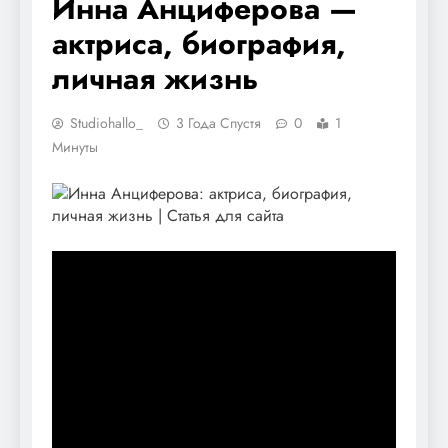
Инна Анциферова —
актриса, биография,
личная жизнь
Studiohallo_
3 Года Спустя
0
1
Минуты