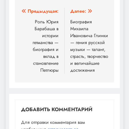
Навигация
Предыдущая:
Далее:
по
Роль Юрия
Биография
Барабаша в
Михаила
записям
истории
Ивановича Глинки
гетманства —
— гения русской
биография и
музыки — талант,
вклад в
страсть, творчество
становление
и величайшие
Петлюры
достижения
ДОБАВИТЬ КОММЕНТАРИЙ
Для отправки комментария вам