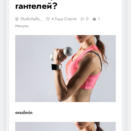
гантелей?
Studiohallo_
4 Года Спустя
0
1
Минуты
отadmin