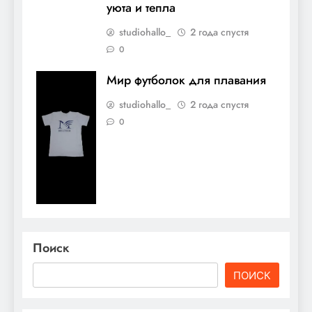
уюта и тепла
studiohallo_
2 года спустя
0
Мир футболок для плавания
studiohallo_
2 года спустя
0
Поиск
ПОИСК