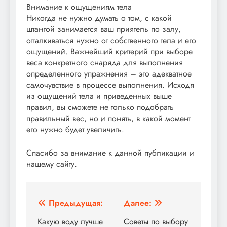
Внимание к ощущениям тела
Никогда не нужно думать о том, с какой
штангой занимается ваш приятель по залу,
отталкиваться нужно от собственного тела и его
ощущений. Важнейший критерий при выборе
веса конкретного снаряда для выполнения
определенного упражнения – это адекватное
самочувствие в процессе выполнения. Исходя
из ощущений тела и приведенных выше
правил, вы сможете не только подобрать
правильный вес, но и понять, в какой момент
его нужно будет увеличить.
Спасибо за внимание к данной публикации и
нашему сайту.
Навигация
Предыдущая:
Далее:
по
Какую воду лучше
Советы по выбору