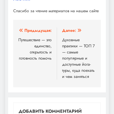
Спасибо за чтение материалов на нашем сайте
Навигация
Предыдущая:
Далее:
по
Путешествие — это
Духовные
единство,
практики — ТОП 7
записям
открытость и
— самые
готовность помочь
популярные и
доступные йога-
туры, куда поехать
и чем заняться
ДОБАВИТЬ КОММЕНТАРИЙ