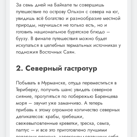
За семь дней на Байкале ты совершишь
путешествие по острову Ольхон с севера на юг,
увидишь всё богатство и разнообразие местной
природы, научишься не только есть, но и
готовить национальное бурятское блюдо –
буузу. В финале путешествия можно будет
искупаться в целебных термальных источниках у
подножия Восточных Саян.
2. Северный гастротур
Побывать в Мурманске, оттуда переместиться в
Териберку, получить шанс увидеть северное
сияние, прогуляться по побережью Баренцева
моря – звучит уже заманчиво. А теперь
прибавь к этому огромное количество северных
деликатесов: крабы, гребешки,
свежевыловленные креветки, треска, семга,
палтус – и все это приготовлено лучшими
поварами региона, зарекомендовавшими себя