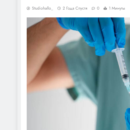
Studiohallo_
2 Года Спустя
0
1 Минуты