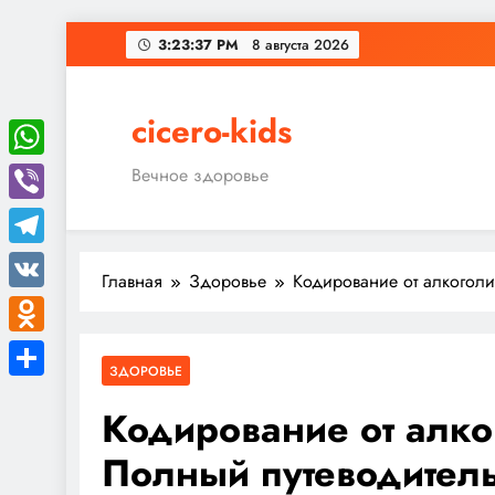
Перейти
3:23:38 PM
8 августа 2026
к
содержимому
cicero-kids
WhatsApp
Вечное здоровье
Viber
Telegram
Главная
Здоровье
Кодирование от алкоголи
VK
Odnoklassniki
ЗДОРОВЬЕ
Отправить
Кодирование от алко
Полный путеводител