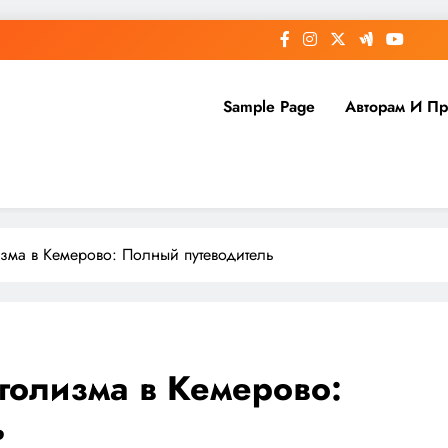
Sample Page
Авторам И П
зма в Кемерово: Полный путеводитель
голизма в Кемерово:
ь