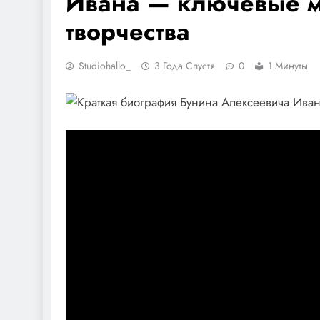
Ивана — ключевые м
творчества
Studiohallo_
3 Года Спустя
0
1 Минуты