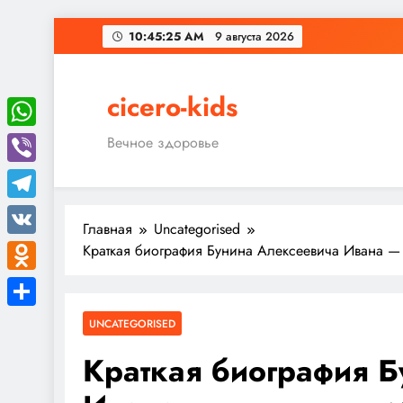
Перейти
10:45:26 AM
9 августа 2026
к
содержимому
cicero-kids
WhatsApp
Вечное здоровье
Viber
Telegram
Главная
Uncategorised
VK
Краткая биография Бунина Алексеевича Ивана —
Odnoklassniki
Отправить
UNCATEGORISED
Краткая биография 