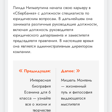
Линда Нигматулина начала свою карьеру в
«Сбербанке» с должности специалиста по
юридическим вопросам. В дальнейшем она
занимала различные руководящие должности,
включая должность руководителя
юридического департамента и заместителя
председателя правления. В настоящее время
она является административным директором
компании.
Навигация
Предыдущая:
Далее:
по
Интересная
Мишель Монтень
биография
— жизненный
записям
Есенина для 6
путь и философия
класса — узнайте
выдающегося
все о жизни и
мыслителя
творчестве