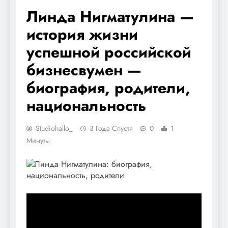
Линда Нигматулина —
история жизни
успешной российской
бизнесвумен —
биография, родители,
национальность
Studiohallo_
3 Года Спустя
0
1
Минуты