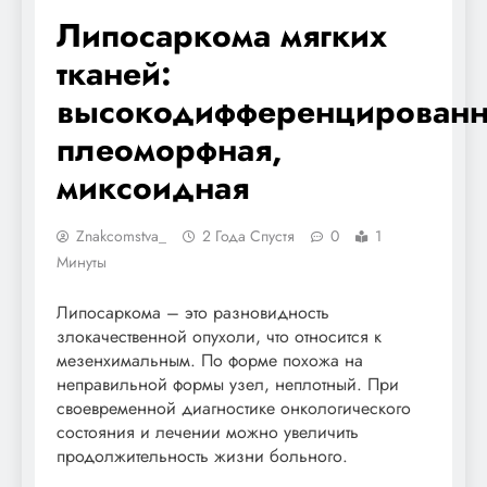
Липосаркома мягких
тканей:
высокодифференцированн
плеоморфная,
миксоидная
Znakcomstva_
2 Года Спустя
0
1
Минуты
Липосаркома – это разновидность
злокачественной опухоли, что относится к
мезенхимальным. По форме похожа на
неправильной формы узел, неплотный. При
своевременной диагностике онкологического
состояния и лечении можно увеличить
продолжительность жизни больного.