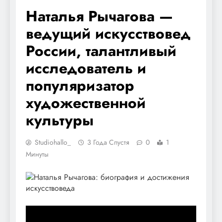
Наталья Рычагова —
ведущий искусствовед
России, талантливый
исследователь и
популяризатор
художественной
культуры
Studiohallo_
3 Года Спустя
0
1
Минуты