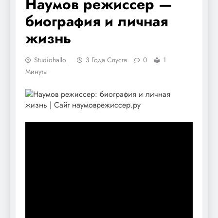
Наумов режиссер —
биография и личная
жизнь
Studiohallo_
3 Года Спустя
0
1
Минуты