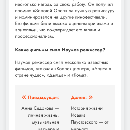
несколько наград за свою работу. Он получил
премию «Золотой Орел» за лучшую режиссуру
и номинировался на другие кинофестивали.
Его фильмы были высоко оценены критиками и
зрителями, что подтверждает его талант и
профессионализм.
Какие фильмы снял Наумов режиссер?
Наумов режиссер снял несколько известных
фильмов, включая «Коллекционер», «Алиса в
стране чудес», «Дылда» и «Кома».
Навигация
Предыдущая:
Далее:
по
Анна Седокова —
История жизни
личная жизнь,
Исаака
записям
музыкальная
Паустовского — от
карьера и
мирного