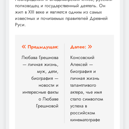
полководец и государственный деятель. Он
жил в XIII веке и является одним из самых
известных и почитаемых правителей Древней
Руси.
Навигация
Предыдущая:
Далее:
по
Любава Грешнова
Консовский
— личная жизнь,
Алексей —
записям
муж, дети,
биография и
биография —
личная жизнь
новости и
талантливого
интересные факты
актера, чье имя
о Любаве
стало символом
Грешновой
успеха в
российском
кинематографе