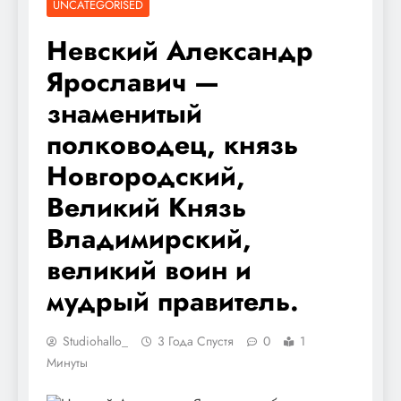
UNCATEGORISED
Невский Александр
Ярославич —
знаменитый
полководец, князь
Новгородский,
Великий Князь
Владимирский,
великий воин и
мудрый правитель.
Studiohallo_
3 Года Спустя
0
1
Минуты