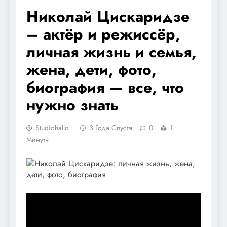
Николай Цискаридзе
– актёр и режиссёр,
личная жизнь и семья,
жена, дети, фото,
биография — все, что
нужно знать
Studiohallo_
3 Года Спустя
0
1
Минуты