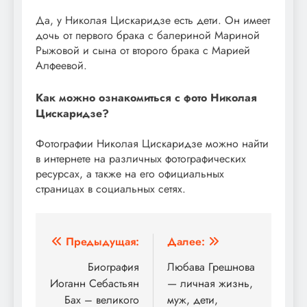
Да, у Николая Цискаридзе есть дети. Он имеет
дочь от первого брака с балериной Мариной
Рыжовой и сына от второго брака с Марией
Алфеевой.
Как можно ознакомиться с фото Николая
Цискаридзе?
Фотографии Николая Цискаридзе можно найти
в интернете на различных фотографических
ресурсах, а также на его официальных
страницах в социальных сетях.
Навигация
Предыдущая:
Далее:
по
Биография
Любава Грешнова
Иоганн Себастьян
— личная жизнь,
записям
Бах – великого
муж, дети,