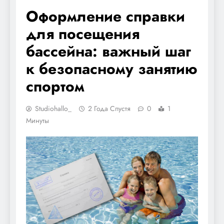
Оформление справки
для посещения
бассейна: важный шаг
к безопасному занятию
спортом
Studiohallo_
2 Года Спустя
0
1
Минуты