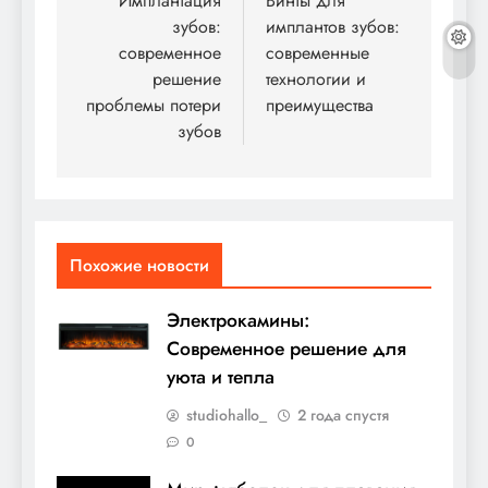
по
Имплантация
Винты для
зубов:
имплантов зубов:
записям
современное
современные
решение
технологии и
проблемы потери
преимущества
зубов
Похожие новости
Электрокамины:
Современное решение для
уюта и тепла
studiohallo_
2 года спустя
0