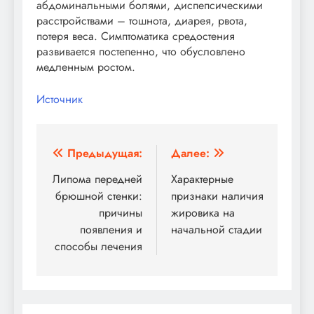
абдоминальными болями, диспепсическими
расстройствами – тошнота, диарея, рвота,
потеря веса. Симптоматика средостения
развивается постепенно, что обусловлено
медленным ростом.
Источник
Навигация
Предыдущая:
Далее:
по
Липома передней
Характерные
брюшной стенки:
признаки наличия
записям
причины
жировика на
появления и
начальной стадии
способы лечения