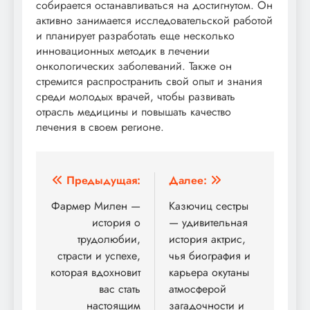
собирается останавливаться на достигнутом. Он
активно занимается исследовательской работой
и планирует разработать еще несколько
инновационных методик в лечении
онкологических заболеваний. Также он
стремится распространить свой опыт и знания
среди молодых врачей, чтобы развивать
отрасль медицины и повышать качество
лечения в своем регионе.
Навигация
Предыдущая:
Далее:
по
Фармер Милен —
Казючиц сестры
история о
— удивительная
записям
трудолюбии,
история актрис,
страсти и успехе,
чья биография и
которая вдохновит
карьера окутаны
вас стать
атмосферой
настоящим
загадочности и