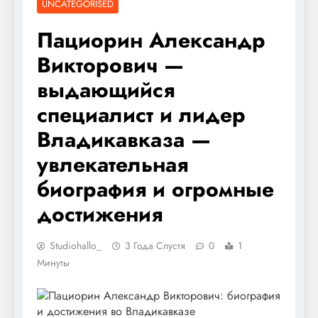
UNCATEGORISED
Пациорин Александр
Викторович —
выдающийся
специалист и лидер
Владикавказа —
увлекательная
биография и огромные
достижения
Studiohallo_
3 Года Спустя
0
1
Минуты