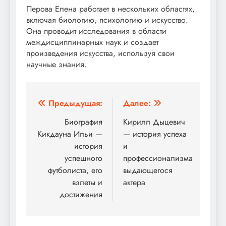
Перова Елена работает в нескольких областях,
включая биологию, психологию и искусство.
Она проводит исследования в области
междисциплинарных наук и создает
произведения искусства, используя свои
научные знания.
Навигация
Предыдущая:
Далее:
по
Биография
Кирилл Дыцевич
Кикдауна Ильи —
— история успеха
записям
история
и
успешного
профессионализма
футболиста, его
выдающегося
взлеты и
актера
достижения