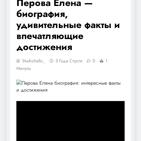
Перова Елена —
биография,
удивительные факты и
впечатляющие
достижения
Studiohallo_
3 Года Спустя
0
1
Минуты