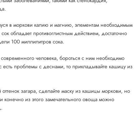
тыми заболеваниями, такими как стенокардия,
да.
муся в моркови калию и магнию, элементам необходимым
сок обладает противоглистным действием, достаточно
дели 100 миллилитров сока.
 современного человека, бороться с ним необходимо
с есть проблемы с деснами, то прикладывайте кашицу из
 оттенок загара, сделайте маску из кашицы моркови, но
и конечно из этого замечательного овоща можно
.