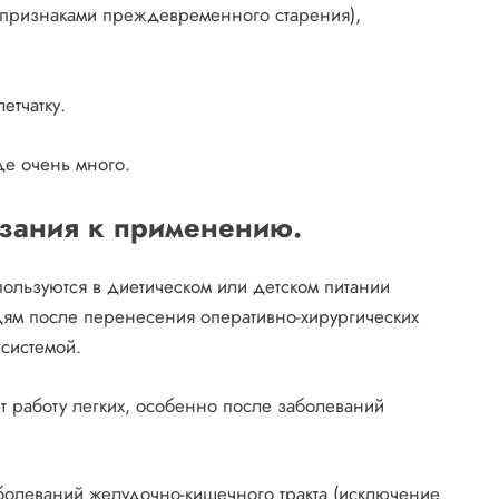
 признаками преждевременного старения),
етчатку.
де очень много.
зания к применению.
ользуются в диетическом или детском питании
ям после перенесения оперативно-хирургических
системой.
т работу легких, особенно после заболеваний
болеваний желудочно-кишечного тракта (исключение