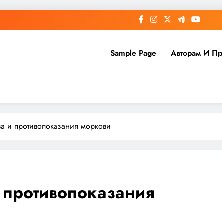
Sample Page
Авторам И П
ва и противопоказания моркови
 противопоказания