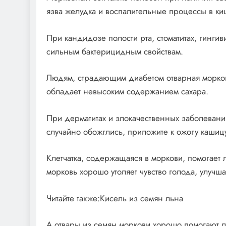
язва желудка и воспалительные процессы в киш
При кандидозе полости рта, стоматитах, гинги
сильным бактерицидным свойствам.
Людям, страдающим диабетом отварная морков
обладает невысоким содержанием сахара.
При дерматитах и злокачественных заболевани
случайно обожглись, приложите к ожогу кашицу
Клетчатка, содержащаяся в моркови, помогает
морковь хорошо утоляет чувство голода, улучш
Читайте также:Кисель из семян льна
А отвары из семян моркови хорошо помогают