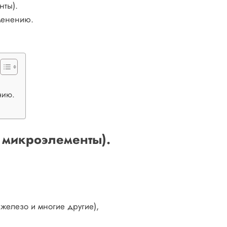
нты).
менению.
.
нию.
 микроэлементы).
 железо и многие другие),