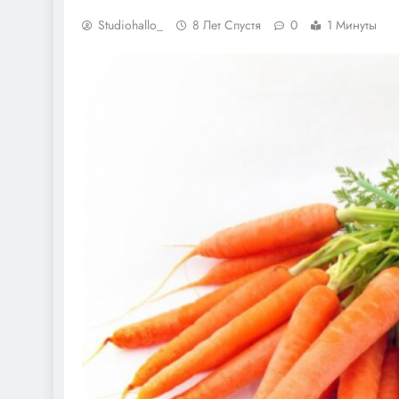
Studiohallo_
8 Лет Спустя
0
1 Минуты