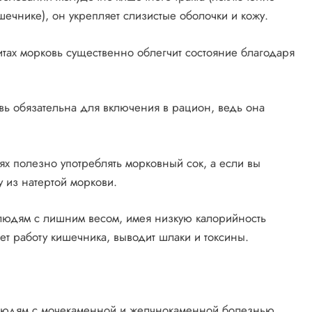
ечнике), он укрепляет слизистые оболочки и кожу.
витах морковь существенно облегчит состояние благодаря
ь обязательна для включения в рацион, ведь она
ях полезно употреблять морковный сок, а если вы
 из натертой моркови.
 людям с лишним весом, имея низкую калорийность
ает работу кишечника, выводит шлаки и токсины.
 людям с мочекаменной и желчнокаменной болезнью,