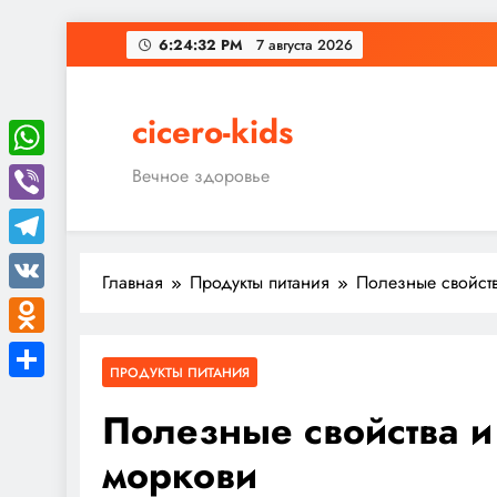
Перейти
6:24:33 PM
7 августа 2026
к
содержимому
cicero-kids
WhatsApp
Вечное здоровье
Viber
Telegram
Главная
Продукты питания
Полезные свойст
VK
Odnoklassniki
ПРОДУКТЫ ПИТАНИЯ
Отправить
Полезные свойства и
моркови