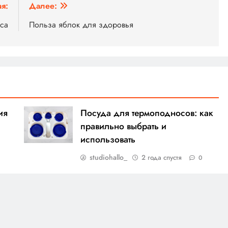
я:
Далее:
са
Польза яблок для здоровья
ия
Посуда для термоподносов: как
правильно выбрать и
использовать
studiohallo_
2 года спустя
0