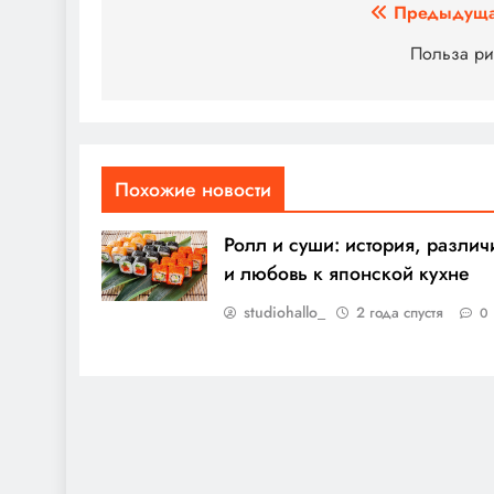
Навигация
Предыдуща
по
Польза ри
записям
Похожие новости
Ролл и суши: история, различ
и любовь к японской кухне
studiohallo_
2 года спустя
0