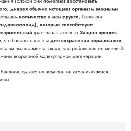
ржания волокон они
помогают восстановить
ого, диарея обычно истощает организм важными
 большом
количестве
в этом
фрукте.
Также они
(гидроколлоид), которые способствуют
еварительный
тракт.Бананы:польза
Защита зрения:
и, что бананы полезны
для сохранения нормального
льтатам эксперимента, люди, употреблявшие не менее 3-
ржены возрастной молекулярной дегенерации.
бананов, однако на этом они не ограничиваются.
ровы!