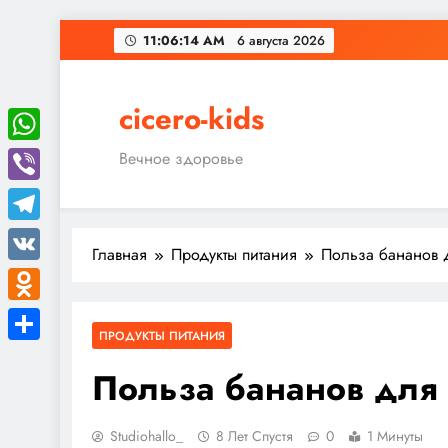
Перейти
11:06:15 AM
6 августа 2026
к
содержимому
cicero-kids
WhatsApp
Вечное здоровье
Viber
Telegram
Главная
Продукты питания
Польза бананов 
VK
Odnoklassniki
ПРОДУКТЫ ПИТАНИЯ
Отправить
Польза бананов для
Studiohallo_
8 Лет Спустя
0
1 Минуты