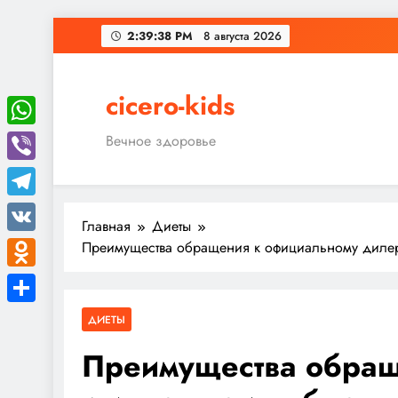
Перейти
2:39:39 PM
8 августа 2026
к
содержимому
cicero-kids
WhatsApp
Вечное здоровье
Viber
Telegram
Главная
Диеты
VK
Преимущества обращения к официальному диле
Odnoklassniki
Отправить
ДИЕТЫ
Преимущества обращ