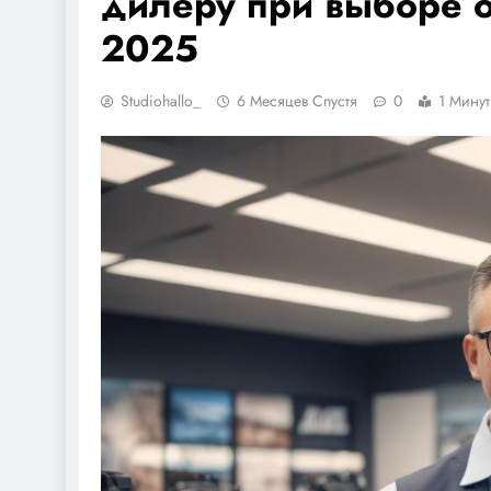
дилеру при выборе 
2025
Studiohallo_
6 Месяцев Спустя
0
1 Мину