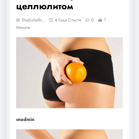
целлюлитом
Studiohallo_
4 Года Спустя
0
1
Минуты
отadmin