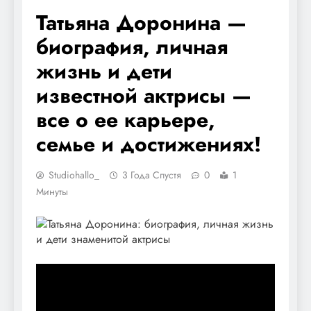
Татьяна Доронина —
биография, личная
жизнь и дети
известной актрисы —
все о ее карьере,
семье и достижениях!
Studiohallo_
3 Года Спустя
0
1
Минуты