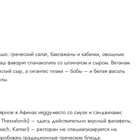
ошо: греческий салат, баклажаны и кабачки, овощные
аш фаворит спанакопита со шпинатом и сыром. Веганам
нский сыр, а гигантес плаки – бобы – и белая фасоль
нты.
лярное в Афинах veggy-место со смузи и сэндвичами;
, Thessaloniki) – здесь действительно вкусный фалафель;
Beach, Kamari) – ресторан не специализируется на
опробовать традиционные греческие блюда.