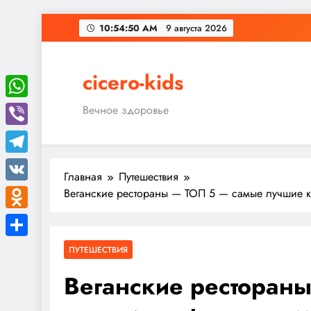
Перейти
10:54:52 AM
9 августа 2026
к
содержимому
cicero-kids
WhatsApp
Вечное здоровье
Viber
Telegram
Главная
Путешествия
VK
Веганские рестораны — ТОП 5 — самые лучшие ка
Odnoklassniki
Отправить
ПУТЕШЕСТВИЯ
Веганские ресторан