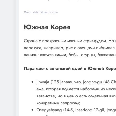
Фото: static.tildacdn.com
Южная Корея
Страна с прекрасным мясным стрит-фудом. Но 
перекуса, например, рис с овощами пибимпап. 
панчан: капуста кимчи, бобы, огурцы, баклажан
Пара мест с веганской едой в Южной Коре
Jihwaja (125 Jahamun-ro, Jongno-gu (48 C
еда, которая подается наборами из неск
веганстве, но в меню есть отдельная вк
конкретным запросам;
Osegyehyang (14-5, Insadong 12-gil, Jon