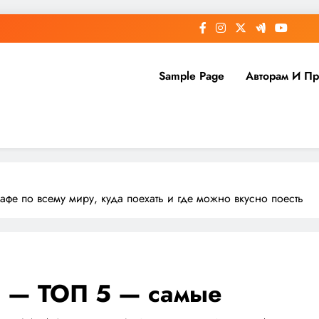
Sample Page
Авторам И П
фе по всему миру, куда поехать и где можно вкусно поесть
ы — ТОП 5 — самые