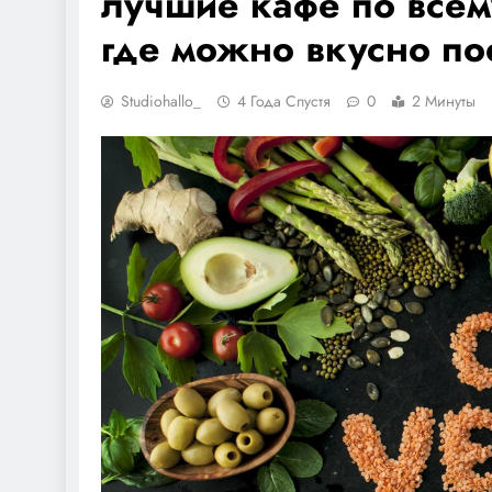
лучшие кафе по всем
где можно вкусно по
Studiohallo_
4 Года Спустя
0
2 Минуты