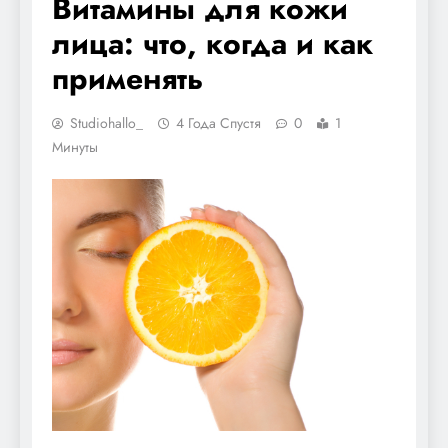
Витамины для кожи
лица: что, когда и как
применять
Studiohallo_
4 Года Спустя
0
1
Минуты