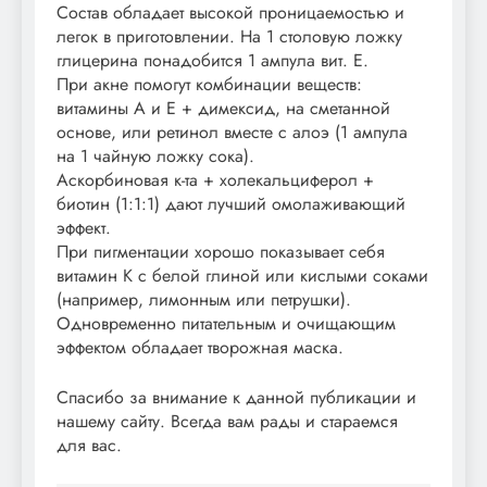
Состав обладает высокой проницаемостью и
легок в приготовлении. На 1 столовую ложку
глицерина понадобится 1 ампула вит. Е.
При акне помогут комбинации веществ:
витамины А и Е + димексид, на сметанной
основе, или ретинол вместе с алоэ (1 ампула
на 1 чайную ложку сока).
Аскорбиновая к-та + холекальциферол +
биотин (1:1:1) дают лучший омолаживающий
эффект.
При пигментации хорошо показывает себя
витамин К с белой глиной или кислыми соками
(например, лимонным или петрушки).
Одновременно питательным и очищающим
эффектом обладает творожная маска.
Спасибо за внимание к данной публикации и
нашему сайту. Всегда вам рады и стараемся
для вас.