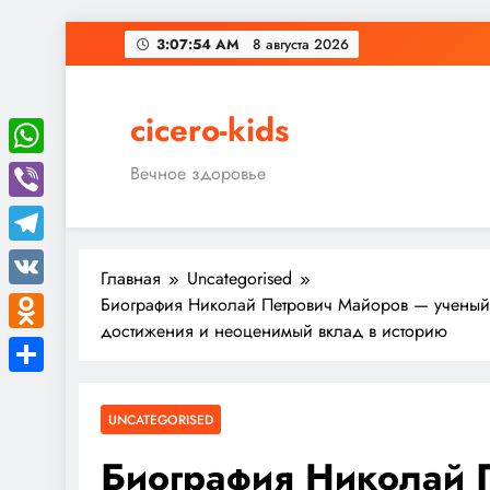
Перейти
3:07:55 AM
8 августа 2026
к
содержимому
cicero-kids
WhatsApp
Вечное здоровье
Viber
Telegram
Главная
Uncategorised
VK
Биография Николай Петрович Майоров — ученый,
достижения и неоценимый вклад в историю
Odnoklassniki
Отправить
UNCATEGORISED
Биография Николай 