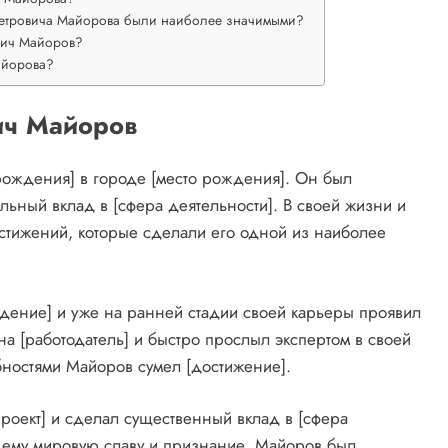
Петровича Майорова были наиболее значимыми?
вич Майоров?
айорова?
ич Майоров
рождения] в городе [место рождения]. Он был
ельный вклад в [сфера деятельности]. В своей жизни и
стижений, которые сделали его одной из наиболее
дение] и уже на ранней стадии своей карьеры проявил
на [работодатель] и быстро прослыл экспертом в своей
бностями Майоров сумел [достижение].
роект] и сделал существенный вклад в [сфера
о ему мировую славу и признание. Майоров был