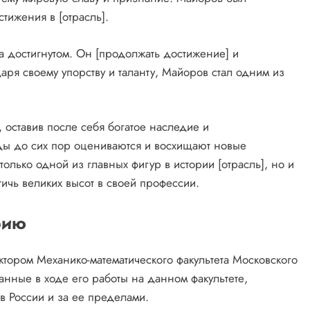
тижения в [отрасль].
а достигнутом. Он [продолжать достижение] и
даря своему упорству и таланту, Майоров стал одним из
 оставив после себя богатое наследие и
уды до сих пор оцениваются и восхищают новые
олько одной из главных фигур в истории [отрасль], но и
тичь великих высот в своей профессии.
рию
тором Механико-математического факультета Московского
анные в ходе его работы на данном факультете,
в России и за ее пределами.