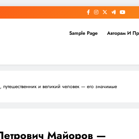
Sample Page
Авторам И П
 путешественник и великий человек — его значимые
Петрович Майоров —