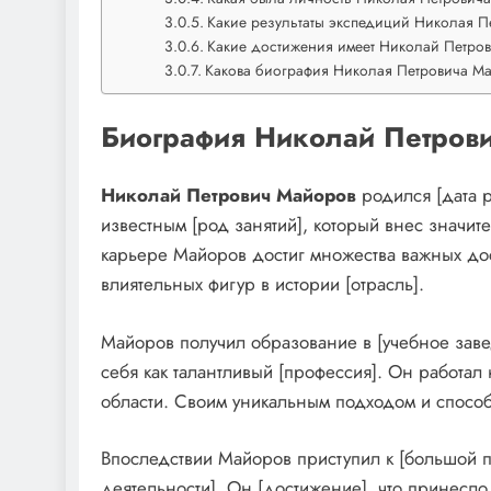
Какие результаты экспедиций Николая 
Какие достижения имеет Николай Петро
Какова биография Николая Петровича М
Биография Николай Петров
Николай Петрович Майоров
родился [дата 
известным [род занятий], который внес значит
карьере Майоров достиг множества важных до
влиятельных фигур в истории [отрасль].
Майоров получил образование в [учебное заве
себя как талантливый [профессия]. Он работал 
области. Своим уникальным подходом и спосо
Впоследствии Майоров приступил к [большой п
деятельности]. Он [достижение], что принесл