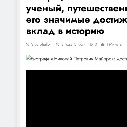
ученый, путешествен
его значимые дости
вклад в историю
Studiohallo_
3 Года Спустя
0
1 Минуты