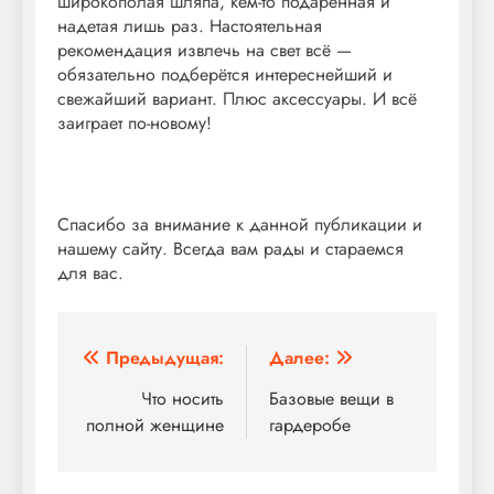
широкополая шляпа, кем-то подаренная и
надетая лишь раз. Настоятельная
рекомендация извлечь на свет всё —
обязательно подберётся интереснейший и
свежайший вариант. Плюс аксессуары. И всё
заиграет по-новому!
Спасибо за внимание к данной публикации и
нашему сайту. Всегда вам рады и стараемся
для вас.
Навигация
Предыдущая:
Далее:
по
Что носить
Базовые вещи в
полной женщине
гардеробе
записям