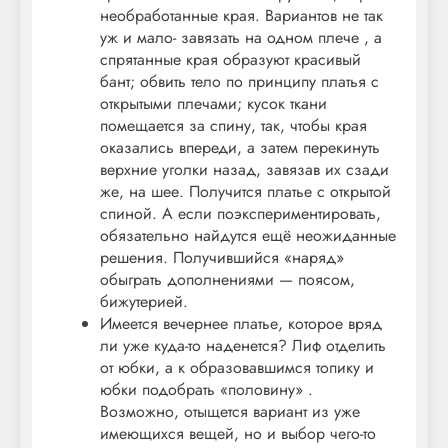
необработанные края. Вариантов не так
уж и мало- завязать на одном плече , а
спрятанные края образуют красивый
бант; обвить тело по принципу платья с
открытыми плечами; кусок ткани
помещается за спину, так, чтобы края
оказались впереди, а затем перекинуть
верхние уголки назад, завязав их сзади
же, на шее. Получится платье с открытой
спиной. А если поэкспериментировать,
обязательно найдутся ещё неожиданные
решения. Получившийся «наряд»
обыграть дополнениями — поясом,
бижутерией.
Имеется вечернее платье, которое вряд
ли уже куда-то наденется? Лиф отделить
от юбки, а к образовавшимся топику и
юбки подобрать «половину» .
Возможно, отыщется вариант из уже
имеющихся вещей, но и выбор чего-то