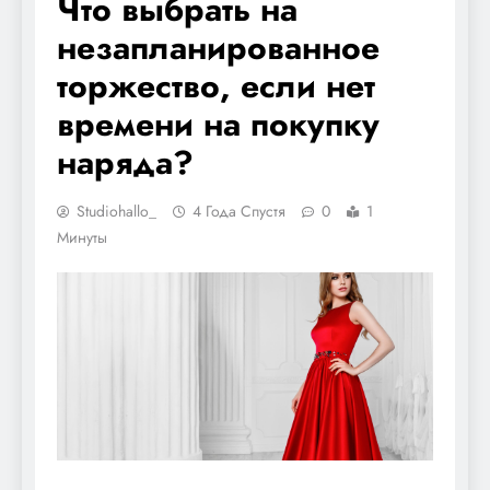
Что выбрать на
незапланированное
торжество, если нет
времени на покупку
наряда?
Studiohallo_
4 Года Спустя
0
1
Минуты