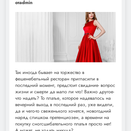
отadmin
Так иногда бывает- на торжество в
фешенебельный ресторан пригласили в
последний момент, предстоит свидание- вопрос
жизни и смерти да мало ли что! Важно другое-
что надеть? То платье, которое надевалось на
вечерний выход в последний раз, уже видели,
да и чего-то свеженького хочется, новогодний
наряд слишком претенциозен, а времени на
покупку сногсшибательного платья просто нет!
А может, не ходить никуда?