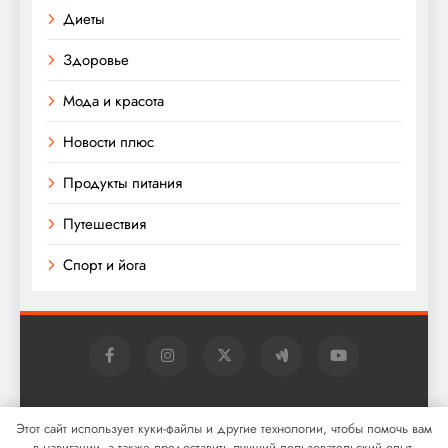
Диеты
Здоровье
Мода и красота
Новости плюс
Продукты питания
Путешествия
Спорт и йога
Digital Newspaper - многофункциональная тема
Этот сайт использует куки-файлы и другие технологии, чтобы помочь вам
WordPress для новостей 2026. Powered By
.
BlazeThemes
в навигации, а также предоставить лучший пользовательский опыт.