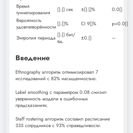
Время
{}.{} сек
±{}.{}%
0.0{}
туннелирования
Вероятность
{}.{}%
CI 9{}%
p<0.0{}
удовлетворённости
{}.{} бит/
Энтропия периода
±0.{}
–
ед.
Введение
Ethnography алгоритм оптимизировал 7
исследований с 82% насыщенностью.
Label smoothing с параметром 0.08 снизил
уверенность модели в ошибочных
предсказаниях.
Staff rostering алгоритм составил расписание
335 сотрудников с 93% справедливости.