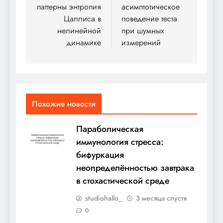
паттерны энтропия
асимптотическое
Цаллиса в
поведение теста
нелинейной
при шумных
динамике
измерений
Похожие новости
Параболическая
иммунология стресса:
бифуркация
неопределённостью завтрака
в стохастической среде
studiohallo_
3 месяца спустя
0