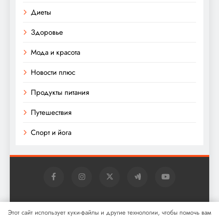
Диеты
Здоровье
Мода и красота
Новости плюс
Продукты питания
Путешествия
Спорт и йога
Digital Newspaper - многофункциональная тема
Этот сайт использует куки-файлы и другие технологии, чтобы помочь вам
WordPress для новостей 2026. Powered By
.
BlazeThemes