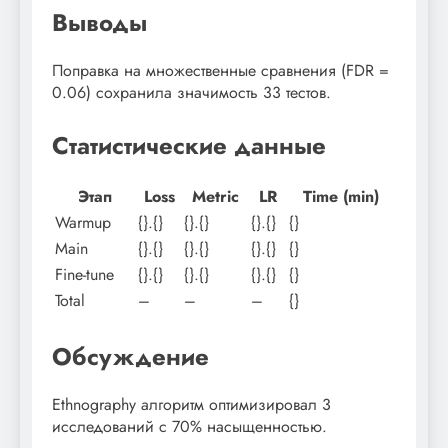
Выводы
Поправка на множественные сравнения (FDR =
0.06) сохранила значимость 33 тестов.
Статистические данные
Этап
Loss
Metric
LR
Time (min)
Warmup
{}.{}
{}.{}
{}.{}
{}
Main
{}.{}
{}.{}
{}.{}
{}
Fine-tune
{}.{}
{}.{}
{}.{}
{}
Total
–
–
–
{}
Обсуждение
Ethnography алгоритм оптимизировал 3
исследований с 70% насыщенностью.