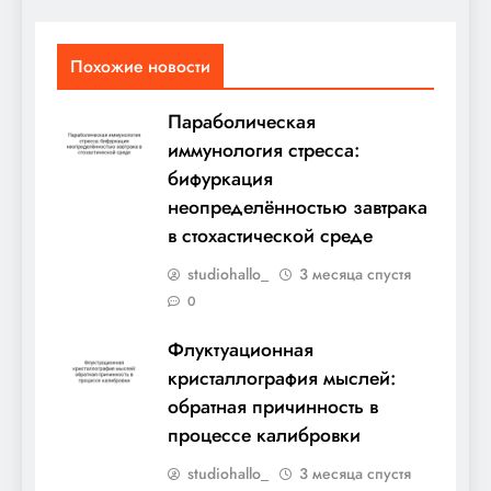
Похожие новости
Параболическая
иммунология стресса:
бифуркация
неопределённостью завтрака
в стохастической среде
studiohallo_
3 месяца спустя
0
Флуктуационная
кристаллография мыслей:
обратная причинность в
процессе калибровки
studiohallo_
3 месяца спустя