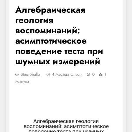
Алгебраическая
геология
воспоминаний:
асимптотическое
поведение теста при
шумных измерений
Studiohallo_
4 Месяца Спустя
0
1
Минуты