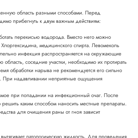
денную область разными способами. Перед
димо прибегнуть к двум важным действиям:
аботать перекисью водорода. Вместо него можно
у Хлоргексидина, медицинского спирта. Левомеколь
ллельно инфекция распространяется на окружающие
ую область, соседние участки, необходимо их протирать
мя обработки нарыва не рекомендуется его сильно
т. При надавливании неприятные ощущения
имое при попадании на инфекционный очаг. После
о решить каким способом наносить местные препараты.
едства для очищения раны от гноя зависит
вытягивает патологическую жидкость. Для проведения