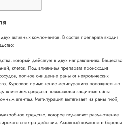
ля
двух активных компонентов. В состав препарата входит
дство:
ства, который действует в двух направлениях. Вещество
аней, клеток. Под влиянием препарата происходит
осудов, полное очищение раны от некротических
мого. Курсовое применение метилурацила положительно
Под влиянием средства повышаются защитные силы
онным агентам. Метилурацил вытягивает из раны гной,
омикробное средство, которое подавляет размножение
широкого спектра действия. Активный компонент борется