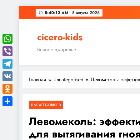
Перейти
8:40:13 AM
8 августа 2026
к
содержимому
cicero-kids
WhatsApp
Вечное здоровье
Viber
Telegram
Главная
Uncategorised
Левомеколь: эффектив
VK
Odnoklassniki
UNCATEGORISED
Отправить
Левомеколь: эффект
для вытягивания гно