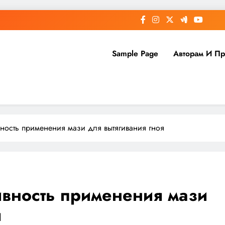
Sample Page
Авторам И П
ность применения мази для вытягивания гноя
ивность применения мази
я