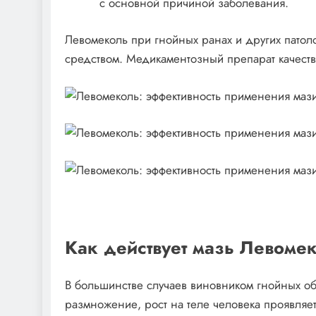
с основной причиной заболевания.
Левомеколь при гнойных ранах и других патоло
средством. Медикаментозный препарат качеств
Как действует мазь Левоме
В большинстве случаев виновником гнойных об
размножение, рост на теле человека проявляе