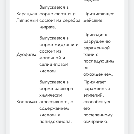
Выпускается в
Карандаш
форме стержня и
Прижигающее
Ляписный
состоит из серебра
действие.
нитрата.
Приводит к
Выпускается в
разрушению
форме жидкости и
зараженной
состоит из
Дуофилм
ткани с
молочной и
последующим
салициловой
ее
кислоты.
отхождением.
Выпускается в
Прижигает
форме раствора
зараженный
химически
эпителий,
Колломак
агрессивного, с
способствует
содержанием
его
кислоты и
постепенному
полидоканола.
отмиранию.