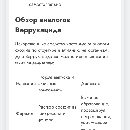
самостоятельно.
Обзор аналогов
Веррукацида
Лекарственные средства часто имеют аналоги
схожие по структуре и влиянию на организм.
Для Веррукацида возможно использование
таких заменителей:
Форма выпуска и
Название
активные
Действие
компоненты
Выжигает
образование,
Раствор состоит из
провоцируя
Ферезол
трикрезола и
некроз тканей,
фенола.
уничтожение
вируса.