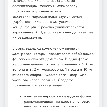
выжигает белки эпителия, благодаря
составляющим: фенолу и метакрезолу.
Основным компонентом для
выжигания наростов используется фенол
(карбоновая кислота) в допустимой
концентрации. Средство уничтожает клетки,
зараженные ВПЧ, и останавливает дальнейшее
их размножения.
Вторым ведущим компонентом является
метакрезол, который представляет собой эомер
фенола со схожим действием. В один флакон
из солнцезащитного стекла помещается 558 мг
фенола и 392 мг метакрезола, 1 г воды и 10 мг
этилового спирта. Имеется аппликатор, для
удобного использования. Средство
применяется в таких ситуациях:
появление наростов нитевидной формы,
располагающихся на шее, на половых
органах, в подмышках, в кожных