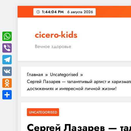
Перейти
1:44:05 PM
6 августа 2026
к
содержимому
cicero-kids
WhatsApp
Вечное здоровье
Viber
Telegram
Главная
Uncategorised
VK
Сергей Лазарев — талантливый артист и харизмат
достижениях и интересной личной жизни!
Odnoklassniki
Отправить
UNCATEGORISED
Сергей Лазарев — та