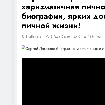
харизматичная личнос
биографии, ярких до
личной жизни!
Studiohallo_
3 Года Спустя
0
1 Минуты