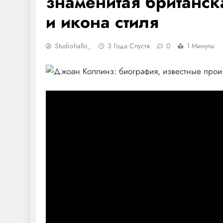
знаменитая британск
и икона стиля
Studiohallo_
3 Года Спустя
0
1 Минуты