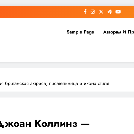
Sample Page
Авторам И П
 британская актриса, писательница и икона стиля
 Джоан Коллинз —