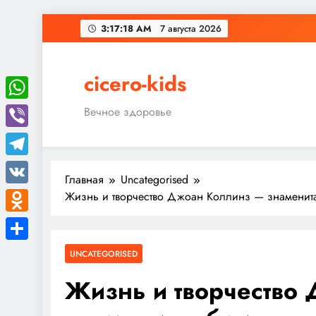
Перейти
3:17:19 AM
7 августа 2026
к
содержимому
cicero-kids
WhatsApp
Вечное здоровье
Viber
Telegram
Главная
Uncategorised
VK
Жизнь и творчество Джоан Коллинз — знаменитая
Odnoklassniki
Отправить
UNCATEGORISED
Жизнь и творчество